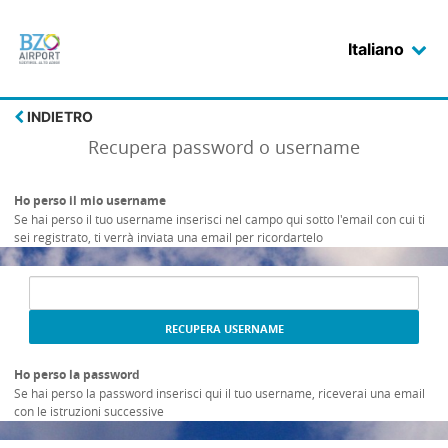
Italiano
Login
INDIETRO
Recupera password o username
Ho perso il mio username
Se hai perso il tuo username inserisci nel campo qui sotto l'email con cui ti
sei registrato, ti verrà inviata una email per ricordartelo
Campo
di
input
per
recuperare
la
Ho perso la password
username
Se hai perso la password inserisci qui il tuo username, riceverai una email
con le istruzioni successive
Campo