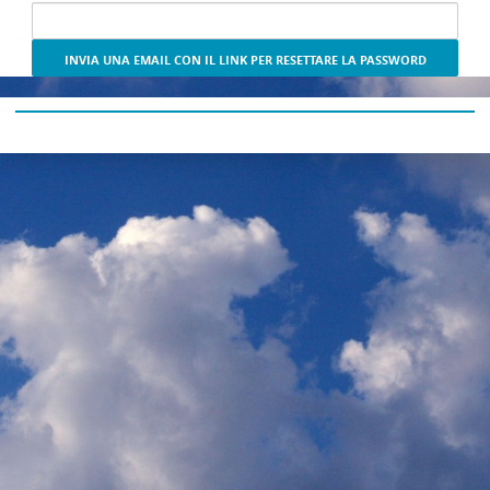
di
input
per
recuperare
a
password